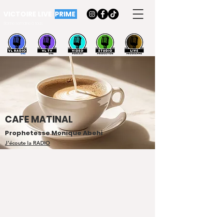
VICTOIRE LIVE
PRIME
Bonne semaine à tous
CAFE MATINAL
Prophetesse Monique Abehi
J'écoute la RADIO